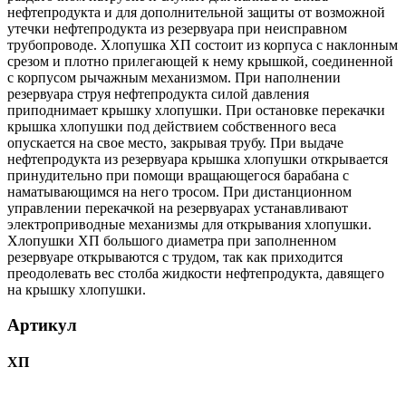
нефтепродукта и для дополнительной защиты от возможной
утечки нефтепродукта из резервуара при неисправном
трубопроводе. Хлопушка ХП состоит из корпуса с наклонным
срезом и плотно прилегающей к нему крышкой, соединенной
с корпусом рычажным механизмом. При наполнении
резервуара струя нефтепродукта силой давления
приподнимает крышку хлопушки. При остановке перекачки
крышка хлопушки под действием собственного веса
опускается на свое место, закрывая трубу. При выдаче
нефтепродукта из резервуара крышка хлопушки открывается
принудительно при помощи вращающегося барабана с
наматывающимся на него тросом. При дистанционном
управлении перекачкой на резервуарах устанавливают
электроприводные механизмы для открывания хлопушки.
Хлопушки ХП большого диаметра при заполненном
резервуаре открываются с трудом, так как приходится
преодолевать вес столба жидкости нефтепродукта, давящего
на крышку хлопушки.
Артикул
ХП