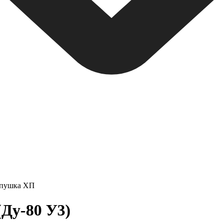
пушка ХП
Ду-80 У3)