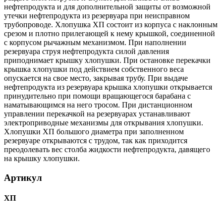
нефтепродукта и для дополнительной защиты от возможной
утечки нефтепродукта из резервуара при неисправном
трубопроводе. Хлопушка ХП состоит из корпуса с наклонным
срезом и плотно прилегающей к нему крышкой, соединенной
с корпусом рычажным механизмом. При наполнении
резервуара струя нефтепродукта силой давления
приподнимает крышку хлопушки. При остановке перекачки
крышка хлопушки под действием собственного веса
опускается на свое место, закрывая трубу. При выдаче
нефтепродукта из резервуара крышка хлопушки открывается
принудительно при помощи вращающегося барабана с
наматывающимся на него тросом. При дистанционном
управлении перекачкой на резервуарах устанавливают
электроприводные механизмы для открывания хлопушки.
Хлопушки ХП большого диаметра при заполненном
резервуаре открываются с трудом, так как приходится
преодолевать вес столба жидкости нефтепродукта, давящего
на крышку хлопушки.
Артикул
ХП