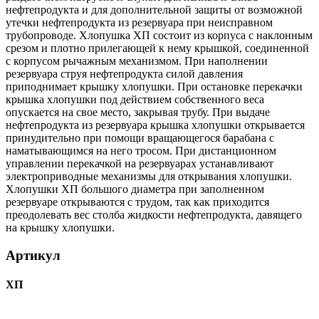
нефтепродукта и для дополнительной защиты от возможной
утечки нефтепродукта из резервуара при неисправном
трубопроводе. Хлопушка ХП состоит из корпуса с наклонным
срезом и плотно прилегающей к нему крышкой, соединенной
с корпусом рычажным механизмом. При наполнении
резервуара струя нефтепродукта силой давления
приподнимает крышку хлопушки. При остановке перекачки
крышка хлопушки под действием собственного веса
опускается на свое место, закрывая трубу. При выдаче
нефтепродукта из резервуара крышка хлопушки открывается
принудительно при помощи вращающегося барабана с
наматывающимся на него тросом. При дистанционном
управлении перекачкой на резервуарах устанавливают
электроприводные механизмы для открывания хлопушки.
Хлопушки ХП большого диаметра при заполненном
резервуаре открываются с трудом, так как приходится
преодолевать вес столба жидкости нефтепродукта, давящего
на крышку хлопушки.
Артикул
ХП