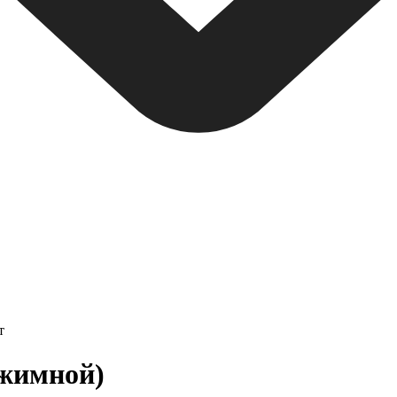
т
бжимной)