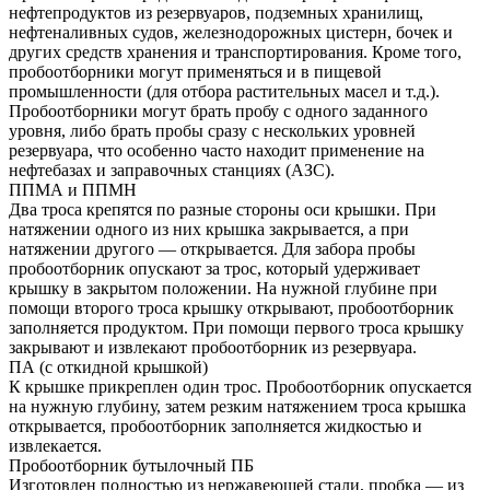
нефтепродуктов из резервуаров, подземных хранилищ,
нефтеналивных судов, железнодорожных цистерн, бочек и
других средств хранения и транспортирования. Кроме того,
пробоотборники могут применяться и в пищевой
промышленности (для отбора растительных масел и т.д.).
Пробоотборники могут брать пробу с одного заданного
уровня, либо брать пробы сразу с нескольких уровней
резервуара, что особенно часто находит применение на
нефтебазах и заправочных станциях (АЗС).
ППМА и ППМН
Два троса крепятся по разные стороны оси крышки. При
натяжении одного из них крышка закрывается, а при
натяжении другого — открывается. Для забора пробы
пробоотборник опускают за трос, который удерживает
крышку в закрытом положении. На нужной глубине при
помощи второго троса крышку открывают, пробоотборник
заполняется продуктом. При помощи первого троса крышку
закрывают и извлекают пробоотборник из резервуара.
ПА (с откидной крышкой)
К крышке прикреплен один трос. Пробоотборник опускается
на нужную глубину, затем резким натяжением троса крышка
открывается, пробоотборник заполняется жидкостью и
извлекается.
Пробоотборник бутылочный ПБ
Изготовлен полностью из нержавеющей стали, пробка — из