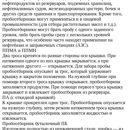
нефтепродуктов из резервуаров, подземных хранилищ,
нефтеналивных судов, железнодорожных цистерн, бочек и
других средств хранения и транспортирования. Кроме того,
пробоотборники могут применяться и в пищевой
промышленности (для отбора растительных масел и т.д.).
Пробоотборники могут брать пробу с одного заданного
уровня, либо брать пробы сразу с нескольких уровней
резервуара, что особенно часто находит применение на
нефтебазах и заправочных станциях (АЗС).
ППМА и ППМН
Два троса крепятся по разные стороны оси крышки. При
натяжении одного из них крышка закрывается, а при
натяжении другого — открывается. Для забора пробы
пробоотборник опускают за трос, который удерживает
крышку в закрытом положении. На нужной глубине при
помощи второго троса крышку открывают, пробоотборник
заполняется продуктом. При помощи первого троса крышку
закрывают и извлекают пробоотборник из резервуара.
ПА (с откидной крышкой)
К крышке прикреплен один трос. Пробоотборник опускается
на нужную глубину, затем резким натяжением троса крышка
открывается, пробоотборник заполняется жидкостью и
извлекается.
Пробоотборник бутылочный ПБ
Изготовлен полностью из нержавеющей стали, пробка — из