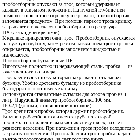
пробоотборник опускают за трос, который удерживает
крышку в закрытом положении. На нужной глубине при
помощи второго троса крышку открывают, пробоотборник
заполняется продуктом. При помощи первого троса крышку
закрывают и извлекают пробоотборник из резервуара.
ПА (с откидной крышкой)
К крышке прикреплен один трос. Пробоотборник опускается
на нужную глубину, затем резким натяжением троса крышка
открывается, пробоотборник заполняется жидкостью и
извлекается.
Пробоотборник бутылочный ПБ
Изготовлен полностью из нержавеющей стали, пробка — из
качественного полимера.
Трос крепится к штоку который закрывает и открывает
бутылку. Удобно доставать бутылку из пробоотборника
благодаря поворотному механизму.
Используются стандартные бутылки для отбора проб на 1
литр. Наружный диаметр пробоотборника 100 мм.
ПО-2Д (донный, с поворотной крышкой)
Трос крепится к пробке, которая держит пробоотборник.
Внутри пробоотборника имеется труба по которой
происходит заполнение жидкостью снизу вверх, за счет
разности давлений. При натяжении троса пробка находится в
закрытом положении. При ослаблении троса пробка падает
внутрь пробоотборника, за счет того что внизу