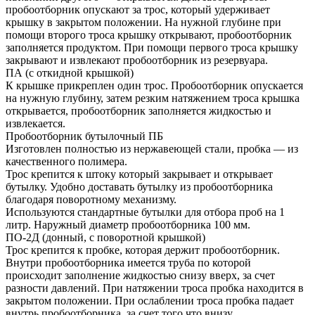
пробоотборник опускают за трос, который удерживает
крышку в закрытом положении. На нужной глубине при
помощи второго троса крышку открывают, пробоотборник
заполняется продуктом. При помощи первого троса крышку
закрывают и извлекают пробоотборник из резервуара.
ПА (с откидной крышкой)
К крышке прикреплен один трос. Пробоотборник опускается
на нужную глубину, затем резким натяжением троса крышка
открывается, пробоотборник заполняется жидкостью и
извлекается.
Пробоотборник бутылочный ПБ
Изготовлен полностью из нержавеющей стали, пробка — из
качественного полимера.
Трос крепится к штоку который закрывает и открывает
бутылку. Удобно доставать бутылку из пробоотборника
благодаря поворотному механизму.
Используются стандартные бутылки для отбора проб на 1
литр. Наружный диаметр пробоотборника 100 мм.
ПО-2Д (донный, с поворотной крышкой)
Трос крепится к пробке, которая держит пробоотборник.
Внутри пробоотборника имеется труба по которой
происходит заполнение жидкостью снизу вверх, за счет
разности давлений. При натяжении троса пробка находится в
закрытом положении. При ослаблении троса пробка падает
внутрь пробоотборника, за счет того что внизу