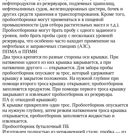
нефтепродуктов из резервуаров, подземных хранилищ,
нефтеналивных судов, железнодорожных цистерн, бочек и
других средств хранения и транспортирования. Кроме того,
пробоотборники могут применяться и в пищевой
промышленности (для отбора растительных масел и т.д.).
Пробоотборники могут брать пробу с одного заданного
уровня, либо брать пробы сразу с нескольких уровней
резервуара, что особенно часто находит применение на
нефтебазах и заправочных станциях (АЗС).
ППМА и ППМН
Два троса крепятся по разные стороны оси крышки. При
натяжении одного из них крышка закрывается, а при
натяжении другого — открывается. Для забора пробы
пробоотборник опускают за трос, который удерживает
крышку в закрытом положении. На нужной глубине при
помощи второго троса крышку открывают, пробоотборник
заполняется продуктом. При помощи первого троса крышку
закрывают и извлекают пробоотборник из резервуара.
ПА (с откидной крышкой)
К крышке прикреплен один трос. Пробоотборник опускается
на нужную глубину, затем резким натяжением троса крышка
открывается, пробоотборник заполняется жидкостью и
извлекается.
Пробоотборник бутылочный ПБ
Изготовлен полностью из нержавеющей стали, пробка — из