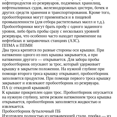
нефтепродуктов из резервуаров, подземных хранилищ,
нефтеналивных судов, железнодорожных цистерн, бочек и
других средств хранения и транспортирования. Кроме того,
пробоотборники могут применяться и в пищевой
промышленности (для отбора растительных масел и т.д.).
Пробоотборники могут брать пробу с одного заданного
уровня, либо брать пробы сразу с нескольких уровней
резервуара, что особенно часто находит применение на
нефтебазах и заправочных станциях (АЗС).
ППМА и ППМН
Два троса крепятся по разные стороны оси крышки. При
натяжении одного из них крышка закрывается, а при
натяжении другого — открывается. Для забора пробы
пробоотборник опускают за трос, который удерживает
крышку в закрытом положении. На нужной глубине при
помощи второго троса крышку открывают, пробоотборник
заполняется продуктом. При помощи первого троса крышку
закрывают и извлекают пробоотборник из резервуара.
ПА (с откидной крышкой)
К крышке прикреплен один трос. Пробоотборник опускается
на нужную глубину, затем резким натяжением троса крышка
открывается, пробоотборник заполняется жидкостью и
извлекается.
Пробоотборник бутылочный ПБ
Изготовлен полностью из нержавеющей стали, пробка — из