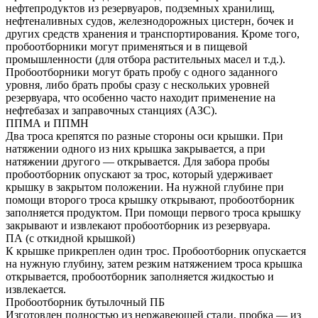
нефтепродуктов из резервуаров, подземных хранилищ,
нефтеналивных судов, железнодорожных цистерн, бочек и
других средств хранения и транспортирования. Кроме того,
пробоотборники могут применяться и в пищевой
промышленности (для отбора растительных масел и т.д.).
Пробоотборники могут брать пробу с одного заданного
уровня, либо брать пробы сразу с нескольких уровней
резервуара, что особенно часто находит применение на
нефтебазах и заправочных станциях (АЗС).
ППМА и ППМН
Два троса крепятся по разные стороны оси крышки. При
натяжении одного из них крышка закрывается, а при
натяжении другого — открывается. Для забора пробы
пробоотборник опускают за трос, который удерживает
крышку в закрытом положении. На нужной глубине при
помощи второго троса крышку открывают, пробоотборник
заполняется продуктом. При помощи первого троса крышку
закрывают и извлекают пробоотборник из резервуара.
ПА (с откидной крышкой)
К крышке прикреплен один трос. Пробоотборник опускается
на нужную глубину, затем резким натяжением троса крышка
открывается, пробоотборник заполняется жидкостью и
извлекается.
Пробоотборник бутылочный ПБ
Изготовлен полностью из нержавеющей стали, пробка — из