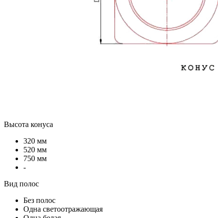
Высота конуса
320 мм
520 мм
750 мм
-
Вид полос
Без полос
Одна светоотражающая
Одна белая