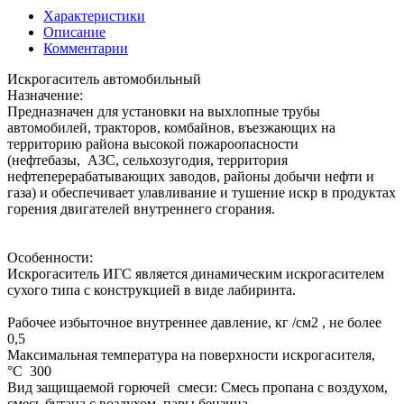
Характеристики
Описание
Комментарии
Искрогаситель автомобильный
Назначение:
Предназначен для установки на выхлопные трубы
автомобилей, тракторов, комбайнов, въезжающих на
территорию района высокой пожароопасности
(нефтебазы, АЗС, сельхозугодия, территория
нефтеперерабатывающих заводов, районы добычи нефти и
газа) и обеспечивает улавливание и тушение искр в продуктах
горения двигателей внутреннего сгорания.
Особенности:
Искрогаситель ИГС является динамическим искрогасителем
сухого типа с конструкцией в виде лабиринта.
Рабочее избыточное внутреннее давление, кг /см2 , не более
0,5
Максимальная температура на поверхности искрогасителя,
°С 300
Вид защищаемой горючей смеси: Смесь пропана с воздухом,
смесь бутана с воздухом, пары бензина