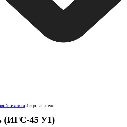
овой техники
Искрогаситель
 (ИГС-45 У1)