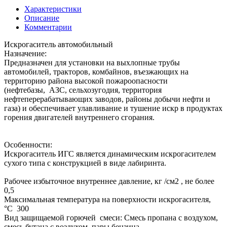
Характеристики
Описание
Комментарии
Искрогаситель автомобильный
Назначение:
Предназначен для установки на выхлопные трубы
автомобилей, тракторов, комбайнов, въезжающих на
территорию района высокой пожароопасности
(нефтебазы, АЗС, сельхозугодия, территория
нефтеперерабатывающих заводов, районы добычи нефти и
газа) и обеспечивает улавливание и тушение искр в продуктах
горения двигателей внутреннего сгорания.
Особенности:
Искрогаситель ИГС является динамическим искрогасителем
сухого типа с конструкцией в виде лабиринта.
Рабочее избыточное внутреннее давление, кг /см2 , не более
0,5
Максимальная температура на поверхности искрогасителя,
°С 300
Вид защищаемой горючей смеси: Смесь пропана с воздухом,
смесь бутана с воздухом, пары бензина