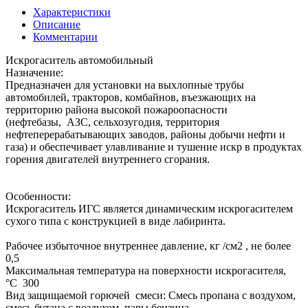
Характеристики
Описание
Комментарии
Искрогаситель автомобильный
Назначение:
Предназначен для установки на выхлопные трубы
автомобилей, тракторов, комбайнов, въезжающих на
территорию района высокой пожароопасности
(нефтебазы, АЗС, сельхозугодия, территория
нефтеперерабатывающих заводов, районы добычи нефти и
газа) и обеспечивает улавливание и тушение искр в продуктах
горения двигателей внутреннего сгорания.
Особенности:
Искрогаситель ИГС является динамическим искрогасителем
сухого типа с конструкцией в виде лабиринта.
Рабочее избыточное внутреннее давление, кг /см2 , не более
0,5
Максимальная температура на поверхности искрогасителя,
°С 300
Вид защищаемой горючей смеси: Смесь пропана с воздухом,
смесь бутана с воздухом, пары бензина