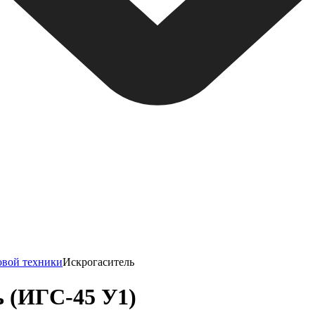
овой техники
Искрогаситель
 (ИГС-45 У1)