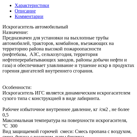
Характеристики
Описание
Комментарии
Искрогаситель автомобильный
Назначение:
Предназначен для установки на выхлопные трубы
автомобилей, тракторов, комбайнов, въезжающих на
территорию района высокой пожароопасности
(нефтебазы, АЗС, сельхозугодия, территория
нефтеперерабатывающих заводов, районы добычи нефти и
газа) и обеспечивает улавливание и тушение искр в продуктах
горения двигателей внутреннего сгорания.
Особенности:
Искрогаситель ИГС является динамическим искрогасителем
сухого типа с конструкцией в виде лабиринта.
Рабочее избыточное внутреннее давление, кг /см2 , не более
0,5
Максимальная температура на поверхности искрогасителя,
°С 300
Вид защищаемой горючей смеси: Смесь пропана с воздухом,
смесь бутана с воздухом, пары бензина