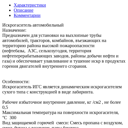
Характеристики
Описание
Комментарии
Искрогаситель автомобильный
Назначение:
Предназначен для установки на выхлопные трубы
автомобилей, тракторов, комбайнов, въезжающих на
территорию района высокой пожароопасности
(нефтебазы, АЗС, сельхозугодия, территория
нефтеперерабатывающих заводов, районы добычи нефти и
газа) и обеспечивает улавливание и тушение искр в продуктах
горения двигателей внутреннего сгорания.
Особенности:
Искрогаситель ИГС является динамическим искрогасителем
сухого типа с конструкцией в виде лабиринта.
Рабочее избыточное внутреннее давление, кг /см2 , не более
0,5
Максимальная температура на поверхности искрогасителя,
°С 300
Вид защищаемой горючей смеси: Смесь пропана с воздухом,
смесь бутана с воздухом, пары бензина