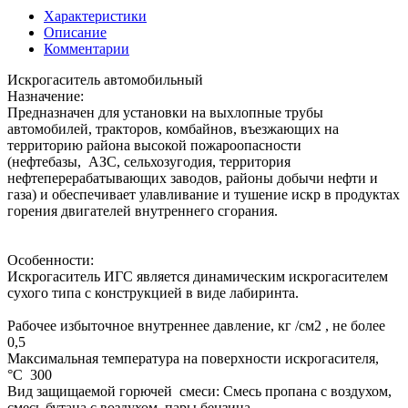
Характеристики
Описание
Комментарии
Искрогаситель автомобильный
Назначение:
Предназначен для установки на выхлопные трубы
автомобилей, тракторов, комбайнов, въезжающих на
территорию района высокой пожароопасности
(нефтебазы, АЗС, сельхозугодия, территория
нефтеперерабатывающих заводов, районы добычи нефти и
газа) и обеспечивает улавливание и тушение искр в продуктах
горения двигателей внутреннего сгорания.
Особенности:
Искрогаситель ИГС является динамическим искрогасителем
сухого типа с конструкцией в виде лабиринта.
Рабочее избыточное внутреннее давление, кг /см2 , не более
0,5
Максимальная температура на поверхности искрогасителя,
°С 300
Вид защищаемой горючей смеси: Смесь пропана с воздухом,
смесь бутана с воздухом, пары бензина