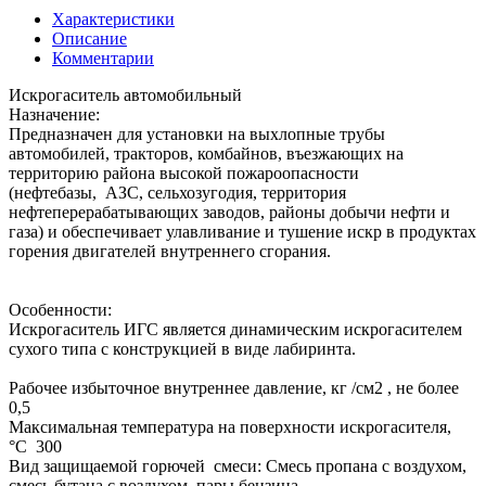
Характеристики
Описание
Комментарии
Искрогаситель автомобильный
Назначение:
Предназначен для установки на выхлопные трубы
автомобилей, тракторов, комбайнов, въезжающих на
территорию района высокой пожароопасности
(нефтебазы, АЗС, сельхозугодия, территория
нефтеперерабатывающих заводов, районы добычи нефти и
газа) и обеспечивает улавливание и тушение искр в продуктах
горения двигателей внутреннего сгорания.
Особенности:
Искрогаситель ИГС является динамическим искрогасителем
сухого типа с конструкцией в виде лабиринта.
Рабочее избыточное внутреннее давление, кг /см2 , не более
0,5
Максимальная температура на поверхности искрогасителя,
°С 300
Вид защищаемой горючей смеси: Смесь пропана с воздухом,
смесь бутана с воздухом, пары бензина