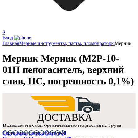
0
Вход
Главная
Мерные инструменты, пасты, пломбираторы
Мерник
Мерник Мерник (М2Р-10-
01П пеногаситель, верхний
слив, НС, погрешность 0,1%)
Сертификат дилера Контур-М