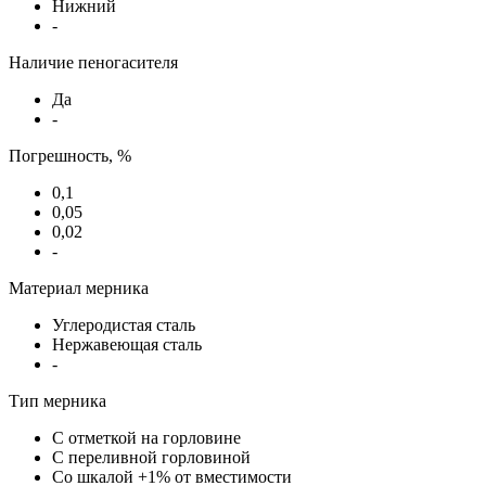
Нижний
-
Наличие пеногасителя
Да
-
Погрешность, %
0,1
0,05
0,02
-
Материал мерника
Углеродистая сталь
Нержавеющая сталь
-
Тип мерника
С отметкой на горловине
С переливной горловиной
Со шкалой +1% от вместимости