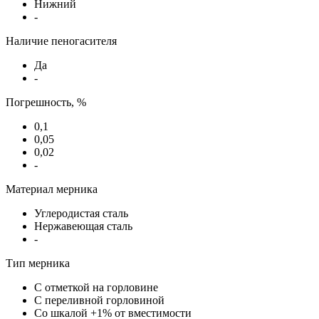
Нижний
-
Наличие пеногасителя
Да
-
Погрешность, %
0,1
0,05
0,02
-
Материал мерника
Углеродистая сталь
Нержавеющая сталь
-
Тип мерника
С отметкой на горловине
С переливной горловиной
Со шкалой +1% от вместимости