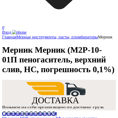
0
Вход
Главная
Мерные инструменты, пасты, пломбираторы
Мерник
Мерник Мерник (М2Р-10-
01П пеногаситель, верхний
слив, НС, погрешность 0,1%)
Сертификат дилера Контур-М