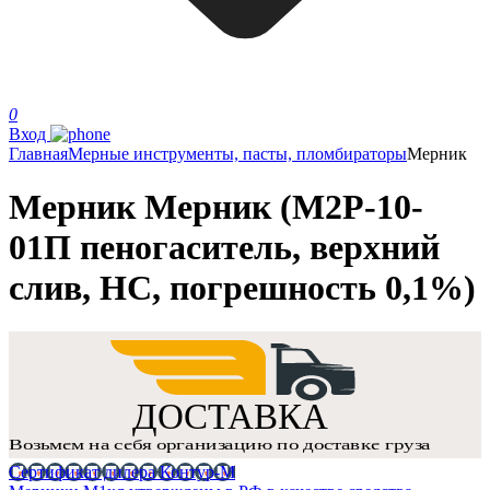
0
Вход
Главная
Мерные инструменты, пасты, пломбираторы
Мерник
Мерник Мерник (М2Р-10-
01П пеногаситель, верхний
слив, НС, погрешность 0,1%)
Сертификат дилера Контур-М