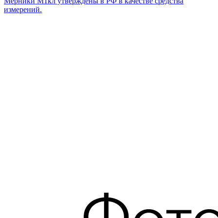
Мерники М1кл утверждены в РФ в качестве средства
измерений.