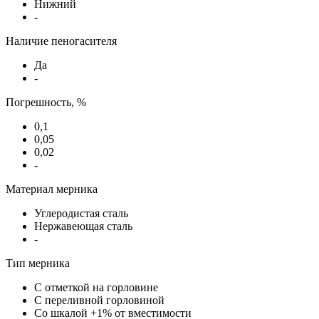
Нижний
-
Наличие пеногасителя
Да
-
Погрешность, %
0,1
0,05
0,02
-
Материал мерника
Углеродистая сталь
Нержавеющая сталь
-
Тип мерника
С отметкой на горловине
С переливной горловиной
Со шкалой +1% от вместимости