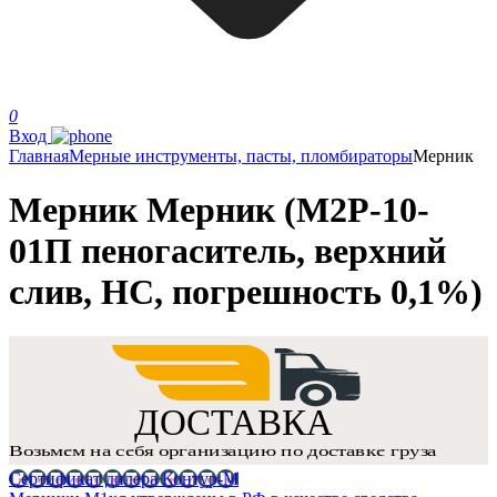
0
Вход
Главная
Мерные инструменты, пасты, пломбираторы
Мерник
Мерник Мерник (М2Р-10-
01П пеногаситель, верхний
слив, НС, погрешность 0,1%)
Сертификат дилера Контур-М