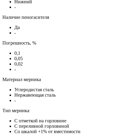
Нижний
-
Наличие пеногасителя
Да
-
Погрешность, %
0,1
0,05
0,02
-
Материал мерника
Углеродистая сталь
Нержавеющая сталь
-
Тип мерника
С отметкой на горловине
С переливной горловиной
Со шкалой +1% от вместимости