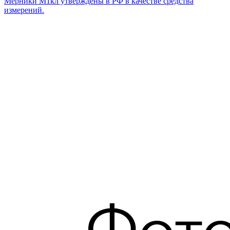
Мерники М1кл утверждены в РФ в качестве средства
измерений.