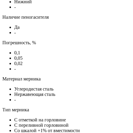
Нижний
-
Наличие пеногасителя
Да
-
Погрешность, %
0,1
0,05
0,02
-
Материал мерника
Углеродистая сталь
Нержавеющая сталь
-
Тип мерника
С отметкой на горловине
С переливной горловиной
Со шкалой +1% от вместимости