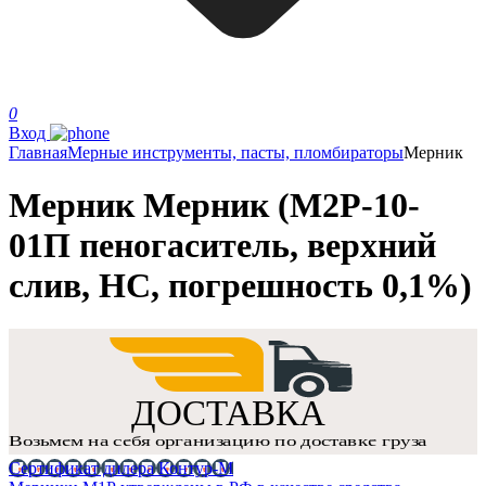
0
Вход
Главная
Мерные инструменты, пасты, пломбираторы
Мерник
Мерник Мерник (М2Р-10-
01П пеногаситель, верхний
слив, НС, погрешность 0,1%)
Сертификат дилера Контур-М