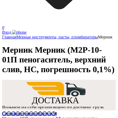
0
Вход
Главная
Мерные инструменты, пасты, пломбираторы
Мерник
Мерник Мерник (М2Р-10-
01П пеногаситель, верхний
слив, НС, погрешность 0,1%)
Сертификат дилера Контур-М