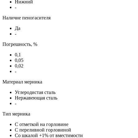
Нижний
-
Наличие пеногасителя
Да
-
Погрешность, %
0,1
0,05
0,02
-
Материал мерника
Углеродистая сталь
Нержавеющая сталь
-
Тип мерника
С отметкой на горловине
С переливной горловиной
Со шкалой +1% от вместимости