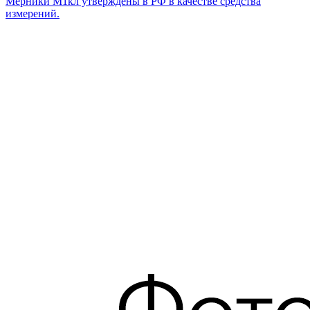
Мерники М1кл утверждены в РФ в качестве средства
измерений.