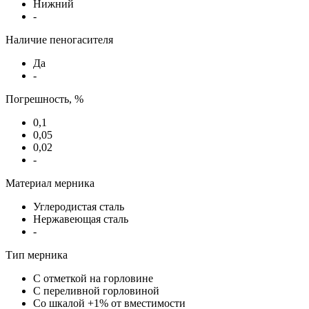
Нижний
-
Наличие пеногасителя
Да
-
Погрешность, %
0,1
0,05
0,02
-
Материал мерника
Углеродистая сталь
Нержавеющая сталь
-
Тип мерника
С отметкой на горловине
С переливной горловиной
Со шкалой +1% от вместимости