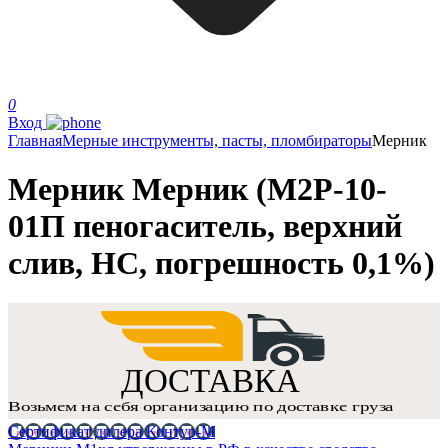
0
Вход
Главная
Мерные инструменты, пасты, пломбираторы
Мерник
Мерник Мерник (М2Р-10-
01П пеногаситель, верхний
слив, НС, погрешность 0,1%)
Сертификат дилера Контур-М