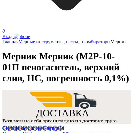
0
Вход
Главная
Мерные инструменты, пасты, пломбираторы
Мерник
Мерник Мерник (М2Р-10-
01П пеногаситель, верхний
слив, НС, погрешность 0,1%)
Сертификат дилера Контур-М