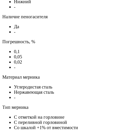
Нижний
-
Наличие пеногасителя
Да
-
Погрешность, %
0,1
0,05
0,02
-
Материал мерника
Углеродистая сталь
Нержавеющая сталь
-
Тип мерника
С отметкой на горловине
С переливной горловиной
Со шкалой +1% от вместимости