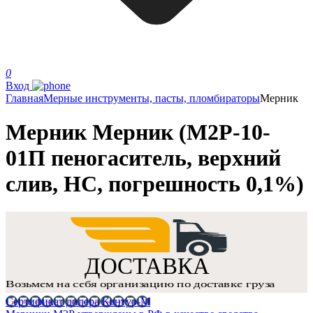
0
Вход
Главная
Мерные инструменты, пасты, пломбираторы
Мерник
Мерник Мерник (М2Р-10-
01П пеногаситель, верхний
слив, НС, погрешность 0,1%)
Сертификат дилера Контур-М