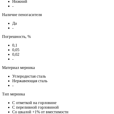
Нижний
-
Наличие пеногасителя
Да
-
Погрешность, %
0,1
0,05
0,02
-
Материал мерника
Углеродистая сталь
Нержавеющая сталь
-
Тип мерника
С отметкой на горловине
С переливной горловиной
Со шкалой +1% от вместимости