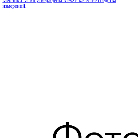
Мерники М1кл утверждены в РФ в качестве средства
измерений.