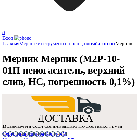
0
Вход
Главная
Мерные инструменты, пасты, пломбираторы
Мерник
Мерник Мерник (М2Р-10-
01П пеногаситель, верхний
слив, НС, погрешность 0,1%)
Сертификат дилера Контур-М