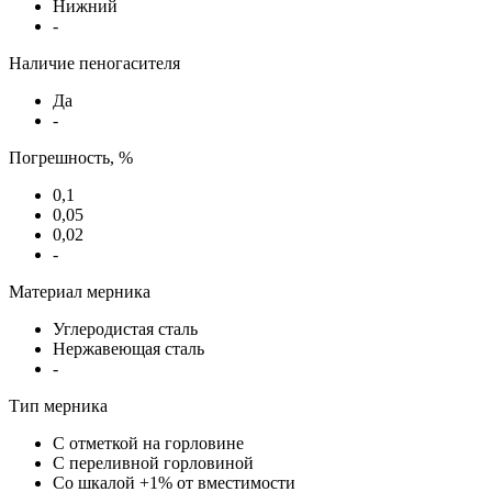
Нижний
-
Наличие пеногасителя
Да
-
Погрешность, %
0,1
0,05
0,02
-
Материал мерника
Углеродистая сталь
Нержавеющая сталь
-
Тип мерника
С отметкой на горловине
С переливной горловиной
Со шкалой +1% от вместимости