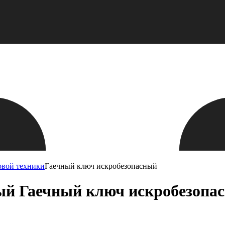
овой техники
Гаечный ключ искробезопасный
ый Гаечный ключ искробезоп