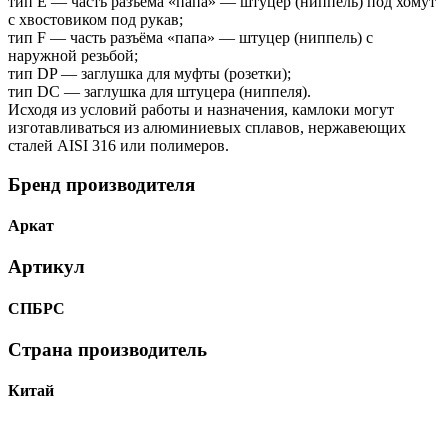
тип Е — часть разъёма «папа» — штуцер (ниппель) под хомут
с хвостовиком под рукав;
тип F — часть разъёма «папа» — штуцер (ниппель) с
наружной резьбой;
тип DP — заглушка для муфты (розетки);
тип DC — заглушка для штуцера (ниппеля).
Исходя из условий работы и назначения, камлоки могут
изготавливаться из алюминиевых сплавов, нержавеющих
сталей AISI 316 или полимеров.
Бренд производителя
Аркат
Артикул
СПБРС
Страна производитель
Китай