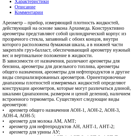
Характеристики
Описание
Комментарии
Ареометр – прибор, измеряющий плотность жидкостей,
действующий на основе закона Архимеда. Конструктивно
ареометры представляют собой цилиндрический корпус из
прозрачного стекла, запаянный с обоих концов, внутри
которого расположена бумажная шкала, а в нижней части
закреплён груз-балласт, обеспечивающий ареометру нужный
вес и вертикальное положение в жидкости.
В зависимости от назначения, различают ареометры для
бензина, ареометры для дизельного топлива, ареометры
общего назначения, ареометры для нефтепродуктов и другие
виды специализированных ареометров. Ориентировочные
диапазоны плотностей измеряемых жидкостей определяют
конструкции ареометров, которые могут различаться длиной,
шкалами (диапазоном, размером и ценой деления), наличием
встроенного термометра. Существуют следующие виды
ареометров:
• ареометр общего назначения АОН-1, АОН-2, АОН-3,
АОН-4, АОН-5;
• ареометр для молока АМ, АМТ;
• ареометр для нефтепродуктов АН, АНТ-1, АНТ-2;
• ареометр для урины АУ;