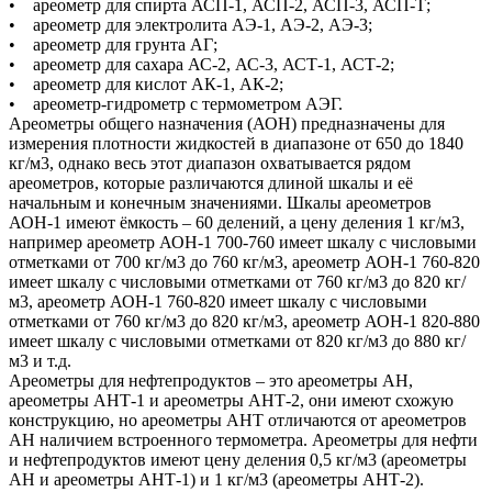
• ареометр для спирта АСП-1, АСП-2, АСП-3, АСП-Т;
• ареометр для электролита АЭ-1, АЭ-2, АЭ-3;
• ареометр для грунта АГ;
• ареометр для сахара АС-2, АС-3, АСТ-1, АСТ-2;
• ареометр для кислот АК-1, АК-2;
• ареометр-гидрометр с термометром АЭГ.
Ареометры общего назначения (АОН) предназначены для
измерения плотности жидкостей в диапазоне от 650 до 1840
кг/м3, однако весь этот диапазон охватывается рядом
ареометров, которые различаются длиной шкалы и её
начальным и конечным значениями. Шкалы ареометров
АОН-1 имеют ёмкость – 60 делений, а цену деления 1 кг/м3,
например ареометр АОН-1 700-760 имеет шкалу с числовыми
отметками от 700 кг/м3 до 760 кг/м3, ареометр АОН-1 760-820
имеет шкалу с числовыми отметками от 760 кг/м3 до 820 кг/
м3, ареометр АОН-1 760-820 имеет шкалу с числовыми
отметками от 760 кг/м3 до 820 кг/м3, ареометр АОН-1 820-880
имеет шкалу с числовыми отметками от 820 кг/м3 до 880 кг/
м3 и т.д.
Ареометры для нефтепродуктов – это ареометры АН,
ареометры АНТ-1 и ареометры АНТ-2, они имеют схожую
конструкцию, но ареометры АНТ отличаются от ареометров
АН наличием встроенного термометра. Ареометры для нефти
и нефтепродуктов имеют цену деления 0,5 кг/м3 (ареометры
АН и ареометры АНТ-1) и 1 кг/м3 (ареометры АНТ-2).