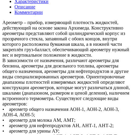
Характеристики
Описание
Комментарии
Ареометр – прибор, измеряющий плотность жидкостей,
действующий на основе закона Архимеда. Конструктивно
ареометры представляют собой цилиндрический корпус из
прозрачного стекла, запаянный с обоих концов, внутри
которого расположена бумажная шкала, а в нижней части
закреплён груз-балласт, обеспечивающий ареометру нужный
вес и вертикальное положение в жидкости.
В зависимости от назначения, различают ареометры для
бензина, ареометры для дизельного топлива, ареометры
общего назначения, ареометры для нефтепродуктов и другие
виды специализированных ареометров. Ориентировочные
диапазоны плотностей измеряемых жидкостей определяют
конструкции ареометров, которые могут различаться длиной,
шкалами (диапазоном, размером и ценой деления), наличием
встроенного термометра. Существуют следующие виды
ареометров:
• ареометр общего назначения АОН-1, АОН-2, АОН-3,
АОН-4, АОН-5;
• ареометр для молока АМ, АМТ;
• ареометр для нефтепродуктов АН, АНТ-1, АНТ-2;
• ареометр для урины АУ;