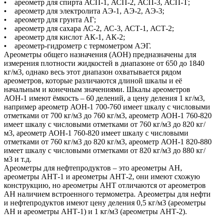
• ареометр для спирта АСП-1, АСП-2, АСП-3, АСП-Т;
• ареометр для электролита АЭ-1, АЭ-2, АЭ-3;
• ареометр для грунта АГ;
• ареометр для сахара АС-2, АС-3, АСТ-1, АСТ-2;
• ареометр для кислот АК-1, АК-2;
• ареометр-гидрометр с термометром АЭГ.
Ареометры общего назначения (АОН) предназначены для
измерения плотности жидкостей в диапазоне от 650 до 1840
кг/м3, однако весь этот диапазон охватывается рядом
ареометров, которые различаются длиной шкалы и её
начальным и конечным значениями. Шкалы ареометров
АОН-1 имеют ёмкость – 60 делений, а цену деления 1 кг/м3,
например ареометр АОН-1 700-760 имеет шкалу с числовыми
отметками от 700 кг/м3 до 760 кг/м3, ареометр АОН-1 760-820
имеет шкалу с числовыми отметками от 760 кг/м3 до 820 кг/
м3, ареометр АОН-1 760-820 имеет шкалу с числовыми
отметками от 760 кг/м3 до 820 кг/м3, ареометр АОН-1 820-880
имеет шкалу с числовыми отметками от 820 кг/м3 до 880 кг/
м3 и т.д.
Ареометры для нефтепродуктов – это ареометры АН,
ареометры АНТ-1 и ареометры АНТ-2, они имеют схожую
конструкцию, но ареометры АНТ отличаются от ареометров
АН наличием встроенного термометра. Ареометры для нефти
и нефтепродуктов имеют цену деления 0,5 кг/м3 (ареометры
АН и ареометры АНТ-1) и 1 кг/м3 (ареометры АНТ-2).