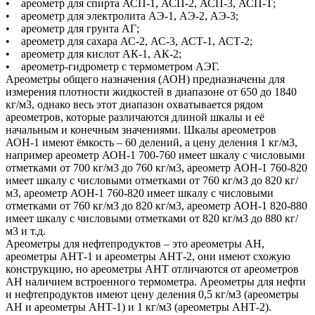
• ареометр для спирта АСП-1, АСП-2, АСП-3, АСП-Т;
• ареометр для электролита АЭ-1, АЭ-2, АЭ-3;
• ареометр для грунта АГ;
• ареометр для сахара АС-2, АС-3, АСТ-1, АСТ-2;
• ареометр для кислот АК-1, АК-2;
• ареометр-гидрометр с термометром АЭГ.
Ареометры общего назначения (АОН) предназначены для
измерения плотности жидкостей в диапазоне от 650 до 1840
кг/м3, однако весь этот диапазон охватывается рядом
ареометров, которые различаются длиной шкалы и её
начальным и конечным значениями. Шкалы ареометров
АОН-1 имеют ёмкость – 60 делений, а цену деления 1 кг/м3,
например ареометр АОН-1 700-760 имеет шкалу с числовыми
отметками от 700 кг/м3 до 760 кг/м3, ареометр АОН-1 760-820
имеет шкалу с числовыми отметками от 760 кг/м3 до 820 кг/
м3, ареометр АОН-1 760-820 имеет шкалу с числовыми
отметками от 760 кг/м3 до 820 кг/м3, ареометр АОН-1 820-880
имеет шкалу с числовыми отметками от 820 кг/м3 до 880 кг/
м3 и т.д.
Ареометры для нефтепродуктов – это ареометры АН,
ареометры АНТ-1 и ареометры АНТ-2, они имеют схожую
конструкцию, но ареометры АНТ отличаются от ареометров
АН наличием встроенного термометра. Ареометры для нефти
и нефтепродуктов имеют цену деления 0,5 кг/м3 (ареометры
АН и ареометры АНТ-1) и 1 кг/м3 (ареометры АНТ-2).