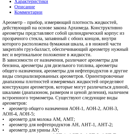
Характеристики
Описание
Комментарии
Ареометр – прибор, измеряющий плотность жидкостей,
действующий на основе закона Архимеда. Конструктивно
ареометры представляют собой цилиндрический корпус из
прозрачного стекла, запаянный с обоих концов, внутри
которого расположена бумажная шкала, а в нижней части
закреплён груз-балласт, обеспечивающий ареометру нужный
вес и вертикальное положение в жидкости.
В зависимости от назначения, различают ареометры для
бензина, ареометры для дизельного топлива, ареометры
общего назначения, ареометры для нефтепродуктов и другие
виды специализированных ареометров. Ориентировочные
диапазоны плотностей измеряемых жидкостей определяют
конструкции ареометров, которые могут различаться длиной,
шкалами (диапазоном, размером и ценой деления), наличием
встроенного термометра. Существуют следующие виды
ареометров:
• ареометр общего назначения АОН-1, АОН-2, АОН-3,
АОН-4, АОН-5;
• ареометр для молока АМ, АМТ;
• ареометр для нефтепродуктов АН, АНТ-1, АНТ-2;
• ареометр для урины АУ;