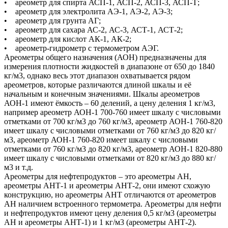
• ареометр для спирта АСП-1, АСП-2, АСП-3, АСП-Т;
• ареометр для электролита АЭ-1, АЭ-2, АЭ-3;
• ареометр для грунта АГ;
• ареометр для сахара АС-2, АС-3, АСТ-1, АСТ-2;
• ареометр для кислот АК-1, АК-2;
• ареометр-гидрометр с термометром АЭГ.
Ареометры общего назначения (АОН) предназначены для
измерения плотности жидкостей в диапазоне от 650 до 1840
кг/м3, однако весь этот диапазон охватывается рядом
ареометров, которые различаются длиной шкалы и её
начальным и конечным значениями. Шкалы ареометров
АОН-1 имеют ёмкость – 60 делений, а цену деления 1 кг/м3,
например ареометр АОН-1 700-760 имеет шкалу с числовыми
отметками от 700 кг/м3 до 760 кг/м3, ареометр АОН-1 760-820
имеет шкалу с числовыми отметками от 760 кг/м3 до 820 кг/
м3, ареометр АОН-1 760-820 имеет шкалу с числовыми
отметками от 760 кг/м3 до 820 кг/м3, ареометр АОН-1 820-880
имеет шкалу с числовыми отметками от 820 кг/м3 до 880 кг/
м3 и т.д.
Ареометры для нефтепродуктов – это ареометры АН,
ареометры АНТ-1 и ареометры АНТ-2, они имеют схожую
конструкцию, но ареометры АНТ отличаются от ареометров
АН наличием встроенного термометра. Ареометры для нефти
и нефтепродуктов имеют цену деления 0,5 кг/м3 (ареометры
АН и ареометры АНТ-1) и 1 кг/м3 (ареометры АНТ-2).