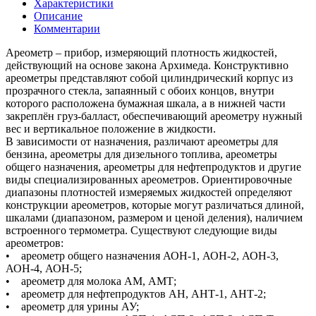
Характеристики
Описание
Комментарии
Ареометр – прибор, измеряющий плотность жидкостей,
действующий на основе закона Архимеда. Конструктивно
ареометры представляют собой цилиндрический корпус из
прозрачного стекла, запаянный с обоих концов, внутри
которого расположена бумажная шкала, а в нижней части
закреплён груз-балласт, обеспечивающий ареометру нужный
вес и вертикальное положение в жидкости.
В зависимости от назначения, различают ареометры для
бензина, ареометры для дизельного топлива, ареометры
общего назначения, ареометры для нефтепродуктов и другие
виды специализированных ареометров. Ориентировочные
диапазоны плотностей измеряемых жидкостей определяют
конструкции ареометров, которые могут различаться длиной,
шкалами (диапазоном, размером и ценой деления), наличием
встроенного термометра. Существуют следующие виды
ареометров:
• ареометр общего назначения АОН-1, АОН-2, АОН-3,
АОН-4, АОН-5;
• ареометр для молока АМ, АМТ;
• ареометр для нефтепродуктов АН, АНТ-1, АНТ-2;
• ареометр для урины АУ;