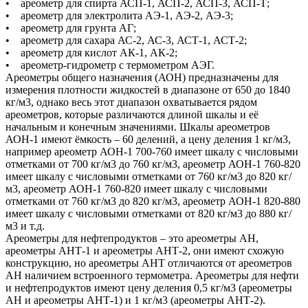
• ареометр для спирта АСП-1, АСП-2, АСП-3, АСП-Т;
• ареометр для электролита АЭ-1, АЭ-2, АЭ-3;
• ареометр для грунта АГ;
• ареометр для сахара АС-2, АС-3, АСТ-1, АСТ-2;
• ареометр для кислот АК-1, АК-2;
• ареометр-гидрометр с термометром АЭГ.
Ареометры общего назначения (АОН) предназначены для
измерения плотности жидкостей в диапазоне от 650 до 1840
кг/м3, однако весь этот диапазон охватывается рядом
ареометров, которые различаются длиной шкалы и её
начальным и конечным значениями. Шкалы ареометров
АОН-1 имеют ёмкость – 60 делений, а цену деления 1 кг/м3,
например ареометр АОН-1 700-760 имеет шкалу с числовыми
отметками от 700 кг/м3 до 760 кг/м3, ареометр АОН-1 760-820
имеет шкалу с числовыми отметками от 760 кг/м3 до 820 кг/
м3, ареометр АОН-1 760-820 имеет шкалу с числовыми
отметками от 760 кг/м3 до 820 кг/м3, ареометр АОН-1 820-880
имеет шкалу с числовыми отметками от 820 кг/м3 до 880 кг/
м3 и т.д.
Ареометры для нефтепродуктов – это ареометры АН,
ареометры АНТ-1 и ареометры АНТ-2, они имеют схожую
конструкцию, но ареометры АНТ отличаются от ареометров
АН наличием встроенного термометра. Ареометры для нефти
и нефтепродуктов имеют цену деления 0,5 кг/м3 (ареометры
АН и ареометры АНТ-1) и 1 кг/м3 (ареометры АНТ-2).