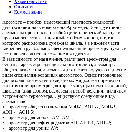
Характеристики
Описание
Комментарии
Ареометр – прибор, измеряющий плотность жидкостей,
действующий на основе закона Архимеда. Конструктивно
ареометры представляют собой цилиндрический корпус из
прозрачного стекла, запаянный с обоих концов, внутри
которого расположена бумажная шкала, а в нижней части
закреплён груз-балласт, обеспечивающий ареометру нужный
вес и вертикальное положение в жидкости.
В зависимости от назначения, различают ареометры для
бензина, ареометры для дизельного топлива, ареометры
общего назначения, ареометры для нефтепродуктов и другие
виды специализированных ареометров. Ориентировочные
диапазоны плотностей измеряемых жидкостей определяют
конструкции ареометров, которые могут различаться длиной,
шкалами (диапазоном, размером и ценой деления), наличием
встроенного термометра. Существуют следующие виды
ареометров:
• ареометр общего назначения АОН-1, АОН-2, АОН-3,
АОН-4, АОН-5;
• ареометр для молока АМ, АМТ;
• ареометр для нефтепродуктов АН, АНТ-1, АНТ-2;
• ареометр для урины АУ;