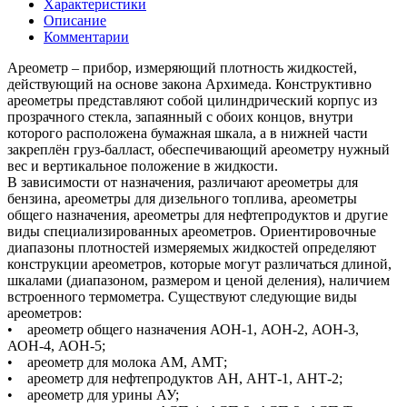
Характеристики
Описание
Комментарии
Ареометр – прибор, измеряющий плотность жидкостей,
действующий на основе закона Архимеда. Конструктивно
ареометры представляют собой цилиндрический корпус из
прозрачного стекла, запаянный с обоих концов, внутри
которого расположена бумажная шкала, а в нижней части
закреплён груз-балласт, обеспечивающий ареометру нужный
вес и вертикальное положение в жидкости.
В зависимости от назначения, различают ареометры для
бензина, ареометры для дизельного топлива, ареометры
общего назначения, ареометры для нефтепродуктов и другие
виды специализированных ареометров. Ориентировочные
диапазоны плотностей измеряемых жидкостей определяют
конструкции ареометров, которые могут различаться длиной,
шкалами (диапазоном, размером и ценой деления), наличием
встроенного термометра. Существуют следующие виды
ареометров:
• ареометр общего назначения АОН-1, АОН-2, АОН-3,
АОН-4, АОН-5;
• ареометр для молока АМ, АМТ;
• ареометр для нефтепродуктов АН, АНТ-1, АНТ-2;
• ареометр для урины АУ;