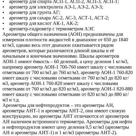
• ареометр для спирта АСП-1, АСП-2, АСП-3, АСП-Т;
• ареометр для электролита АЭ-1, АЭ-2, АЭ-3;
• ареометр для грунта АГ;
• ареометр для сахара АС-2, АС-3, АСТ-1, АСТ-2;
• ареометр для кислот АК-1, АК-2;
• ареометр-гидрометр с термометром АЭГ.
Ареометры общего назначения (АОН) предназначены для
измерения плотности жидкостей в диапазоне от 650 до 1840
кг/м3, однако весь этот диапазон охватывается рядом
ареометров, которые различаются длиной шкалы и её
начальным и конечным значениями. Шкалы ареометров
АОН-1 имеют ёмкость – 60 делений, а цену деления 1 кг/м3,
например ареометр АОН-1 700-760 имеет шкалу с числовыми
отметками от 700 кг/м3 до 760 кг/м3, ареометр АОН-1 760-820
имеет шкалу с числовыми отметками от 760 кг/м3 до 820 кг/
м3, ареометр АОН-1 760-820 имеет шкалу с числовыми
отметками от 760 кг/м3 до 820 кг/м3, ареометр АОН-1 820-880
имеет шкалу с числовыми отметками от 820 кг/м3 до 880 кг/
м3 и т.д.
Ареометры для нефтепродуктов – это ареометры АН,
ареометры АНТ-1 и ареометры АНТ-2, они имеют схожую
конструкцию, но ареометры АНТ отличаются от ареометров
АН наличием встроенного термометра. Ареометры для нефти
и нефтепродуктов имеют цену деления 0,5 кг/м3 (ареометры
АН и ареометры АНТ-1) и 1 кг/м3 (ареометры АНТ-2).