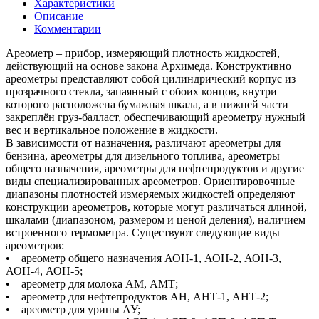
Характеристики
Описание
Комментарии
Ареометр – прибор, измеряющий плотность жидкостей,
действующий на основе закона Архимеда. Конструктивно
ареометры представляют собой цилиндрический корпус из
прозрачного стекла, запаянный с обоих концов, внутри
которого расположена бумажная шкала, а в нижней части
закреплён груз-балласт, обеспечивающий ареометру нужный
вес и вертикальное положение в жидкости.
В зависимости от назначения, различают ареометры для
бензина, ареометры для дизельного топлива, ареометры
общего назначения, ареометры для нефтепродуктов и другие
виды специализированных ареометров. Ориентировочные
диапазоны плотностей измеряемых жидкостей определяют
конструкции ареометров, которые могут различаться длиной,
шкалами (диапазоном, размером и ценой деления), наличием
встроенного термометра. Существуют следующие виды
ареометров:
• ареометр общего назначения АОН-1, АОН-2, АОН-3,
АОН-4, АОН-5;
• ареометр для молока АМ, АМТ;
• ареометр для нефтепродуктов АН, АНТ-1, АНТ-2;
• ареометр для урины АУ;