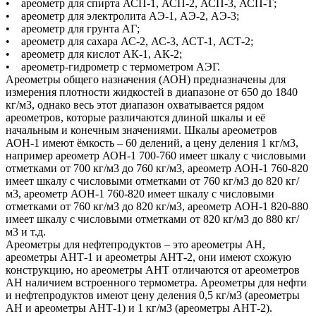
• ареометр для спирта АСП-1, АСП-2, АСП-3, АСП-Т;
• ареометр для электролита АЭ-1, АЭ-2, АЭ-3;
• ареометр для грунта АГ;
• ареометр для сахара АС-2, АС-3, АСТ-1, АСТ-2;
• ареометр для кислот АК-1, АК-2;
• ареометр-гидрометр с термометром АЭГ.
Ареометры общего назначения (АОН) предназначены для
измерения плотности жидкостей в диапазоне от 650 до 1840
кг/м3, однако весь этот диапазон охватывается рядом
ареометров, которые различаются длиной шкалы и её
начальным и конечным значениями. Шкалы ареометров
АОН-1 имеют ёмкость – 60 делений, а цену деления 1 кг/м3,
например ареометр АОН-1 700-760 имеет шкалу с числовыми
отметками от 700 кг/м3 до 760 кг/м3, ареометр АОН-1 760-820
имеет шкалу с числовыми отметками от 760 кг/м3 до 820 кг/
м3, ареометр АОН-1 760-820 имеет шкалу с числовыми
отметками от 760 кг/м3 до 820 кг/м3, ареометр АОН-1 820-880
имеет шкалу с числовыми отметками от 820 кг/м3 до 880 кг/
м3 и т.д.
Ареометры для нефтепродуктов – это ареометры АН,
ареометры АНТ-1 и ареометры АНТ-2, они имеют схожую
конструкцию, но ареометры АНТ отличаются от ареометров
АН наличием встроенного термометра. Ареометры для нефти
и нефтепродуктов имеют цену деления 0,5 кг/м3 (ареометры
АН и ареометры АНТ-1) и 1 кг/м3 (ареометры АНТ-2).