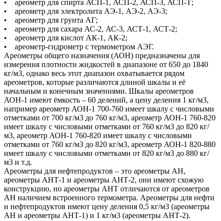
• ареометр для спирта АСП-1, АСП-2, АСП-3, АСП-Т;
• ареометр для электролита АЭ-1, АЭ-2, АЭ-3;
• ареометр для грунта АГ;
• ареометр для сахара АС-2, АС-3, АСТ-1, АСТ-2;
• ареометр для кислот АК-1, АК-2;
• ареометр-гидрометр с термометром АЭГ.
Ареометры общего назначения (АОН) предназначены для
измерения плотности жидкостей в диапазоне от 650 до 1840
кг/м3, однако весь этот диапазон охватывается рядом
ареометров, которые различаются длиной шкалы и её
начальным и конечным значениями. Шкалы ареометров
АОН-1 имеют ёмкость – 60 делений, а цену деления 1 кг/м3,
например ареометр АОН-1 700-760 имеет шкалу с числовыми
отметками от 700 кг/м3 до 760 кг/м3, ареометр АОН-1 760-820
имеет шкалу с числовыми отметками от 760 кг/м3 до 820 кг/
м3, ареометр АОН-1 760-820 имеет шкалу с числовыми
отметками от 760 кг/м3 до 820 кг/м3, ареометр АОН-1 820-880
имеет шкалу с числовыми отметками от 820 кг/м3 до 880 кг/
м3 и т.д.
Ареометры для нефтепродуктов – это ареометры АН,
ареометры АНТ-1 и ареометры АНТ-2, они имеют схожую
конструкцию, но ареометры АНТ отличаются от ареометров
АН наличием встроенного термометра. Ареометры для нефти
и нефтепродуктов имеют цену деления 0,5 кг/м3 (ареометры
АН и ареометры АНТ-1) и 1 кг/м3 (ареометры АНТ-2).