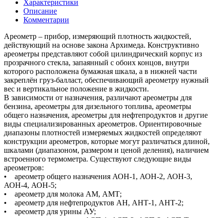
Характеристики
Описание
Комментарии
Ареометр – прибор, измеряющий плотность жидкостей,
действующий на основе закона Архимеда. Конструктивно
ареометры представляют собой цилиндрический корпус из
прозрачного стекла, запаянный с обоих концов, внутри
которого расположена бумажная шкала, а в нижней части
закреплён груз-балласт, обеспечивающий ареометру нужный
вес и вертикальное положение в жидкости.
В зависимости от назначения, различают ареометры для
бензина, ареометры для дизельного топлива, ареометры
общего назначения, ареометры для нефтепродуктов и другие
виды специализированных ареометров. Ориентировочные
диапазоны плотностей измеряемых жидкостей определяют
конструкции ареометров, которые могут различаться длиной,
шкалами (диапазоном, размером и ценой деления), наличием
встроенного термометра. Существуют следующие виды
ареометров:
• ареометр общего назначения АОН-1, АОН-2, АОН-3,
АОН-4, АОН-5;
• ареометр для молока АМ, АМТ;
• ареометр для нефтепродуктов АН, АНТ-1, АНТ-2;
• ареометр для урины АУ;