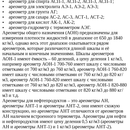
• ареометр для спирта АСП-1, АСП-2, АСП-3, АСП-Т;
• ареометр для электролита АЭ-1, АЭ-2, АЭ-3;
• ареометр для грунта АГ;
• ареометр для сахара АС-2, АС-3, АСТ-1, АСТ-2;
• ареометр для кислот АК-1, АК-2;
• ареометр-гидрометр с термометром АЭГ.
Ареометры общего назначения (АОН) предназначены для
измерения плотности жидкостей в диапазоне от 650 до 1840
кг/м3, однако весь этот диапазон охватывается рядом
ареометров, которые различаются длиной шкалы и её
начальным и конечным значениями. Шкалы ареометров
АОН-1 имеют ёмкость – 60 делений, а цену деления 1 кг/м3,
например ареометр АОН-1 700-760 имеет шкалу с числовыми
отметками от 700 кг/м3 до 760 кг/м3, ареометр АОН-1 760-820
имеет шкалу с числовыми отметками от 760 кг/м3 до 820 кг/
м3, ареометр АОН-1 760-820 имеет шкалу с числовыми
отметками от 760 кг/м3 до 820 кг/м3, ареометр АОН-1 820-880
имеет шкалу с числовыми отметками от 820 кг/м3 до 880 кг/
м3 и т.д.
Ареометры для нефтепродуктов – это ареометры АН,
ареометры АНТ-1 и ареометры АНТ-2, они имеют схожую
конструкцию, но ареометры АНТ отличаются от ареометров
АН наличием встроенного термометра. Ареометры для нефти
и нефтепродуктов имеют цену деления 0,5 кг/м3 (ареометры
АН и ареометры АНТ-1) и 1 кг/м3 (ареометры АНТ-2).