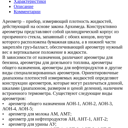
Характеристики
Описание
Комментарии
Ареометр – прибор, измеряющий плотность жидкостей,
действующий на основе закона Архимеда. Конструктивно
ареометры представляют собой цилиндрический корпус из
прозрачного стекла, запаянный с обоих концов, внутри
которого расположена бумажная шкала, а в нижней части
закреплён груз-балласт, обеспечивающий ареометру нужный
вес и вертикальное положение в жидкости.
В зависимости от назначения, различают ареометры для
бензина, ареометры для дизельного топлива, ареометры
общего назначения, ареометры для нефтепродуктов и другие
виды специализированных ареометров. Ориентировочные
диапазоны плотностей измеряемых жидкостей определяют
конструкции ареометров, которые могут различаться длиной,
шкалами (диапазоном, размером и ценой деления), наличием
встроенного термометра. Существуют следующие виды
ареометров:
• ареометр общего назначения АОН-1, АОН-2, АОН-3,
АОН-4, АОН-5;
• ареометр для молока АМ, АМТ;
• ареометр для нефтепродуктов АН, АНТ-1, АНТ-2;
• ареометр для урины АУ;