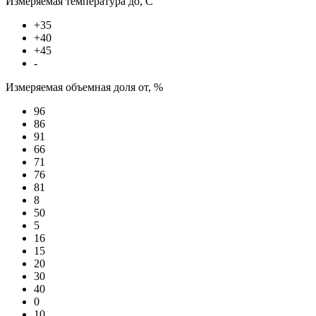
Измеряемая температура до, С
+35
+40
+45
-
Измеряемая объемная доля от, %
96
86
91
66
71
76
81
8
50
5
16
15
20
30
40
0
10