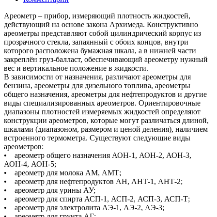
Ареометр – прибор, измеряющий плотность жидкостей,
действующий на основе закона Архимеда. Конструктивно
ареометры представляют собой цилиндрический корпус из
прозрачного стекла, запаянный с обоих концов, внутри
которого расположена бумажная шкала, а в нижней части
закреплён груз-балласт, обеспечивающий ареометру нужный
вес и вертикальное положение в жидкости.
В зависимости от назначения, различают ареометры для
бензина, ареометры для дизельного топлива, ареометры
общего назначения, ареометры для нефтепродуктов и другие
виды специализированных ареометров. Ориентировочные
диапазоны плотностей измеряемых жидкостей определяют
конструкции ареометров, которые могут различаться длиной,
шкалами (диапазоном, размером и ценой деления), наличием
встроенного термометра. Существуют следующие виды
ареометров:
• ареометр общего назначения АОН-1, АОН-2, АОН-3,
АОН-4, АОН-5;
• ареометр для молока АМ, АМТ;
• ареометр для нефтепродуктов АН, АНТ-1, АНТ-2;
• ареометр для урины АУ;
• ареометр для спирта АСП-1, АСП-2, АСП-3, АСП-Т;
• ареометр для электролита АЭ-1, АЭ-2, АЭ-3;
• ареометр для грунта АГ;