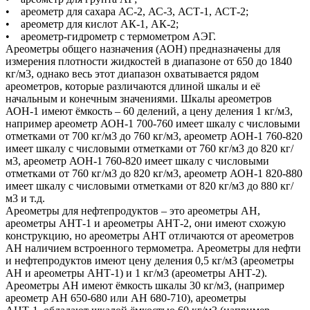
• ареометр для сахара АС-2, АС-3, АСТ-1, АСТ-2;
• ареометр для кислот АК-1, АК-2;
• ареометр-гидрометр с термометром АЭГ.
Ареометры общего назначения (АОН) предназначены для
измерения плотности жидкостей в диапазоне от 650 до 1840
кг/м3, однако весь этот диапазон охватывается рядом
ареометров, которые различаются длиной шкалы и её
начальным и конечным значениями. Шкалы ареометров
АОН-1 имеют ёмкость – 60 делений, а цену деления 1 кг/м3,
например ареометр АОН-1 700-760 имеет шкалу с числовыми
отметками от 700 кг/м3 до 760 кг/м3, ареометр АОН-1 760-820
имеет шкалу с числовыми отметками от 760 кг/м3 до 820 кг/
м3, ареометр АОН-1 760-820 имеет шкалу с числовыми
отметками от 760 кг/м3 до 820 кг/м3, ареометр АОН-1 820-880
имеет шкалу с числовыми отметками от 820 кг/м3 до 880 кг/
м3 и т.д.
Ареометры для нефтепродуктов – это ареометры АН,
ареометры АНТ-1 и ареометры АНТ-2, они имеют схожую
конструкцию, но ареометры АНТ отличаются от ареометров
АН наличием встроенного термометра. Ареометры для нефти
и нефтепродуктов имеют цену деления 0,5 кг/м3 (ареометры
АН и ареометры АНТ-1) и 1 кг/м3 (ареометры АНТ-2).
Ареометры АН имеют ёмкость шкалы 30 кг/м3, (например
ареометр АН 650-680 или АН 680-710), ареометры