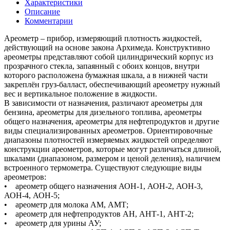
Характеристики
Описание
Комментарии
Ареометр – прибор, измеряющий плотность жидкостей,
действующий на основе закона Архимеда. Конструктивно
ареометры представляют собой цилиндрический корпус из
прозрачного стекла, запаянный с обоих концов, внутри
которого расположена бумажная шкала, а в нижней части
закреплён груз-балласт, обеспечивающий ареометру нужный
вес и вертикальное положение в жидкости.
В зависимости от назначения, различают ареометры для
бензина, ареометры для дизельного топлива, ареометры
общего назначения, ареометры для нефтепродуктов и другие
виды специализированных ареометров. Ориентировочные
диапазоны плотностей измеряемых жидкостей определяют
конструкции ареометров, которые могут различаться длиной,
шкалами (диапазоном, размером и ценой деления), наличием
встроенного термометра. Существуют следующие виды
ареометров:
• ареометр общего назначения АОН-1, АОН-2, АОН-3,
АОН-4, АОН-5;
• ареометр для молока АМ, АМТ;
• ареометр для нефтепродуктов АН, АНТ-1, АНТ-2;
• ареометр для урины АУ;