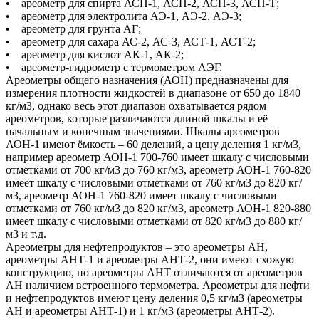
• ареометр для спирта АСП-1, АСП-2, АСП-3, АСП-Т;
• ареометр для электролита АЭ-1, АЭ-2, АЭ-3;
• ареометр для грунта АГ;
• ареометр для сахара АС-2, АС-3, АСТ-1, АСТ-2;
• ареометр для кислот АК-1, АК-2;
• ареометр-гидрометр с термометром АЭГ.
Ареометры общего назначения (АОН) предназначены для
измерения плотности жидкостей в диапазоне от 650 до 1840
кг/м3, однако весь этот диапазон охватывается рядом
ареометров, которые различаются длиной шкалы и её
начальным и конечным значениями. Шкалы ареометров
АОН-1 имеют ёмкость – 60 делений, а цену деления 1 кг/м3,
например ареометр АОН-1 700-760 имеет шкалу с числовыми
отметками от 700 кг/м3 до 760 кг/м3, ареометр АОН-1 760-820
имеет шкалу с числовыми отметками от 760 кг/м3 до 820 кг/
м3, ареометр АОН-1 760-820 имеет шкалу с числовыми
отметками от 760 кг/м3 до 820 кг/м3, ареометр АОН-1 820-880
имеет шкалу с числовыми отметками от 820 кг/м3 до 880 кг/
м3 и т.д.
Ареометры для нефтепродуктов – это ареометры АН,
ареометры АНТ-1 и ареометры АНТ-2, они имеют схожую
конструкцию, но ареометры АНТ отличаются от ареометров
АН наличием встроенного термометра. Ареометры для нефти
и нефтепродуктов имеют цену деления 0,5 кг/м3 (ареометры
АН и ареометры АНТ-1) и 1 кг/м3 (ареометры АНТ-2).