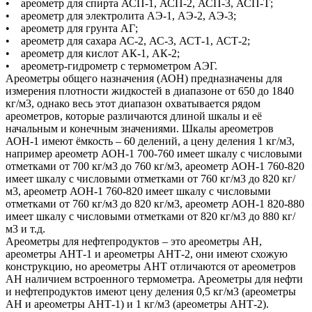
• ареометр для спирта АСП-1, АСП-2, АСП-3, АСП-Т;
• ареометр для электролита АЭ-1, АЭ-2, АЭ-3;
• ареометр для грунта АГ;
• ареометр для сахара АС-2, АС-3, АСТ-1, АСТ-2;
• ареометр для кислот АК-1, АК-2;
• ареометр-гидрометр с термометром АЭГ.
Ареометры общего назначения (АОН) предназначены для
измерения плотности жидкостей в диапазоне от 650 до 1840
кг/м3, однако весь этот диапазон охватывается рядом
ареометров, которые различаются длиной шкалы и её
начальным и конечным значениями. Шкалы ареометров
АОН-1 имеют ёмкость – 60 делений, а цену деления 1 кг/м3,
например ареометр АОН-1 700-760 имеет шкалу с числовыми
отметками от 700 кг/м3 до 760 кг/м3, ареометр АОН-1 760-820
имеет шкалу с числовыми отметками от 760 кг/м3 до 820 кг/
м3, ареометр АОН-1 760-820 имеет шкалу с числовыми
отметками от 760 кг/м3 до 820 кг/м3, ареометр АОН-1 820-880
имеет шкалу с числовыми отметками от 820 кг/м3 до 880 кг/
м3 и т.д.
Ареометры для нефтепродуктов – это ареометры АН,
ареометры АНТ-1 и ареометры АНТ-2, они имеют схожую
конструкцию, но ареометры АНТ отличаются от ареометров
АН наличием встроенного термометра. Ареометры для нефти
и нефтепродуктов имеют цену деления 0,5 кг/м3 (ареометры
АН и ареометры АНТ-1) и 1 кг/м3 (ареометры АНТ-2).