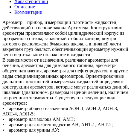
Характеристики
Описание
Комментарии
Ареометр – прибор, измеряющий плотность жидкостей,
действующий на основе закона Архимеда. Конструктивно
ареометры представляют собой цилиндрический корпус из
прозрачного стекла, запаянный с обоих концов, внутри
которого расположена бумажная шкала, а в нижней части
закреплён груз-балласт, обеспечивающий ареометру нужный
вес и вертикальное положение в жидкости.
В зависимости от назначения, различают ареометры для
бензина, ареометры для дизельного топлива, ареометры
общего назначения, ареометры для нефтепродуктов и другие
виды специализированных ареометров. Ориентировочные
диапазоны плотностей измеряемых жидкостей определяют
конструкции ареометров, которые могут различаться длиной,
шкалами (диапазоном, размером и ценой деления), наличием
встроенного термометра. Существуют следующие виды
ареометров:
• ареометр общего назначения АОН-1, АОН-2, АОН-3,
АОН-4, АОН-5;
• ареометр для молока АМ, АМТ;
• ареометр для нефтепродуктов АН, АНТ-1, АНТ-2;
• ареометр для урины АУ;