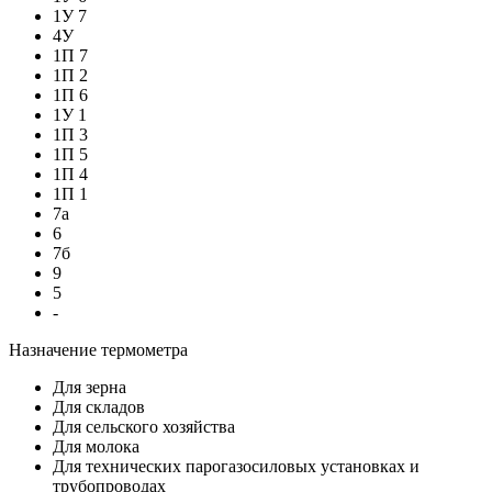
1У 7
4У
1П 7
1П 2
1П 6
1У 1
1П 3
1П 5
1П 4
1П 1
7а
6
7б
9
5
-
Назначение термометра
Для зерна
Для складов
Для сельского хозяйства
Для молока
Для технических парогазосиловых установках и
трубопроводах