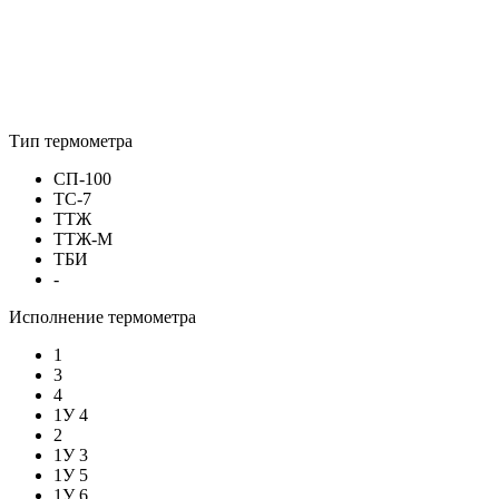
Тип термометра
СП-100
ТС-7
ТТЖ
ТТЖ-М
ТБИ
-
Исполнение термометра
1
3
4
1У 4
2
1У 3
1У 5
1У 6