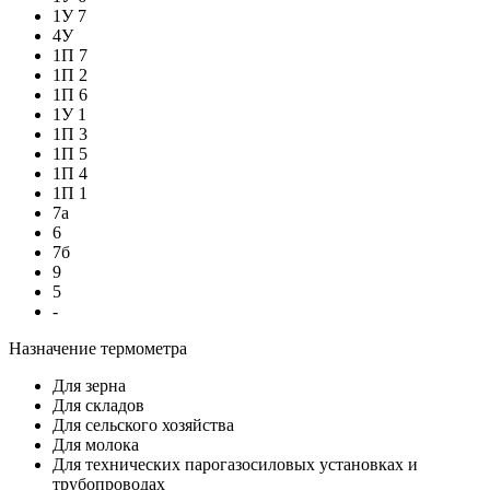
1У 7
4У
1П 7
1П 2
1П 6
1У 1
1П 3
1П 5
1П 4
1П 1
7а
6
7б
9
5
-
Назначение термометра
Для зерна
Для складов
Для сельского хозяйства
Для молока
Для технических парогазосиловых установках и
трубопроводах