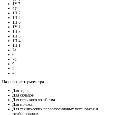
1У 7
4У
1П 7
1П 2
1П 6
1У 1
1П 3
1П 5
1П 4
1П 1
7а
6
7б
9
5
-
Назначение термометра
Для зерна
Для складов
Для сельского хозяйства
Для молока
Для технических парогазосиловых установках и
трубопроводах