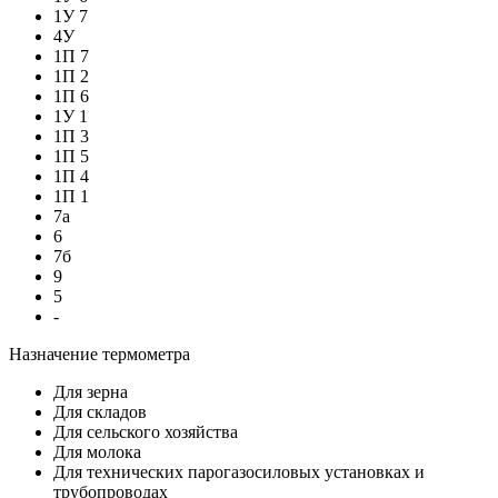
1У 7
4У
1П 7
1П 2
1П 6
1У 1
1П 3
1П 5
1П 4
1П 1
7а
6
7б
9
5
-
Назначение термометра
Для зерна
Для складов
Для сельского хозяйства
Для молока
Для технических парогазосиловых установках и
трубопроводах